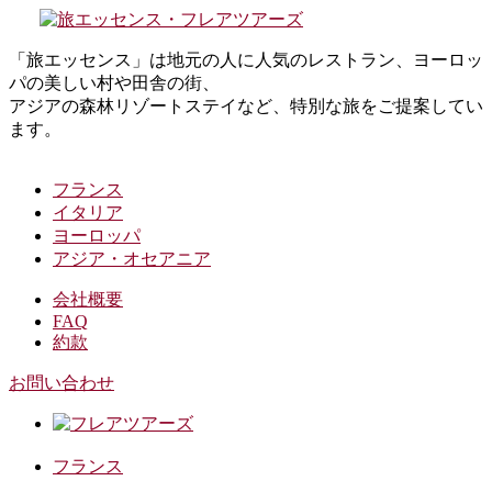
コ
ナ
ン
ビ
「旅エッセンス」は地元の人に人気のレストラン、ヨーロッ
テ
ゲ
パの美しい村や田舎の街、
ン
ー
アジアの森林リゾートステイなど、特別な旅をご提案してい
ツ
シ
ます。
へ
ョ
ス
ン
キ
に
フランス
ッ
移
イタリア
プ
動
ヨーロッパ
アジア・オセアニア
会社概要
FAQ
約款
お問い合わせ
フランス