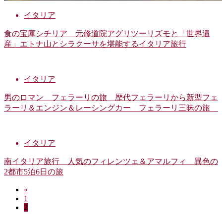
イタリア
食の宝庫シチリア 元修道院アグリツーリズモと「世界遺
産」エトナ山とシラクーサを堪能するイタリア旅行
イタリア
男のロマン フェラーリの旅 歴代フェラーリから新型フェ
ラーリ＆エンジン＆レーシングカー フェラーリ三昧の旅
イタリア
南イタリア旅行 人気のフィレンツェ＆アマルフィ 異色の
2都市5泊6日の旅
«
投
固
1
稿
固
2
定
定
ペ