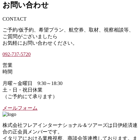
の
お問い合わせ
ペ
ー
ペ
ー
ジ
ジ
CONTACT
ー
ご予約/仮予約、希望プラン、航空券、取材、視察相談等、
ジ
ご質問がございましたら
送
お気軽にお問い合わせください。
り
092-737-5720
営業
時間
月曜～金曜日 9:30～18:30
土・日・祝日休業
（ご予約にて承ります）
メールフォーム
株式会社フレアインターナショナル＆ツアーズは日伊経済連
合の正会員メンバーです。
イタリアにおける業務視察、商談会等連携しております。ま