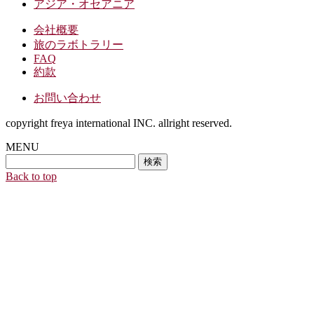
アジア・オセアニア
会社概要
旅のラボトラリー
FAQ
約款
お問い合わせ
copyright freya international INC. allright reserved.
MENU
検
索:
Back to top